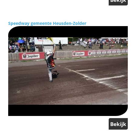
Speedway gemeente Heusden-Zolder
Bekijk