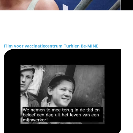
Film voor vaccinatiecentrum Turbien Be-MINE