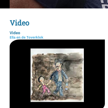
Video
Video
Ella en de Toverklok